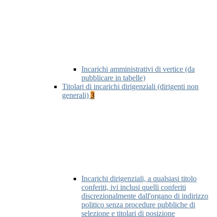
Incarichi amministrativi di vertice (da
pubblicare in tabelle)
Titolari di incarichi dirigenziali (dirigenti non
generali)
3
Incarichi dirigenziali, a qualsiasi titolo
conferiti, ivi inclusi quelli conferiti
discrezionalmente dall'organo di indirizzo
politico senza procedure pubbliche di
selezione e titolari di posizione