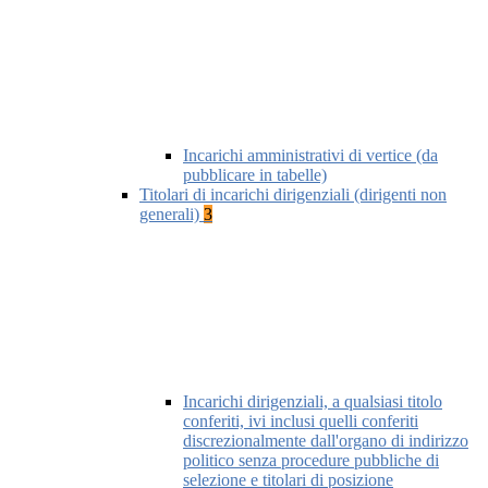
Incarichi amministrativi di vertice (da
pubblicare in tabelle)
Titolari di incarichi dirigenziali (dirigenti non
generali)
3
Incarichi dirigenziali, a qualsiasi titolo
conferiti, ivi inclusi quelli conferiti
discrezionalmente dall'organo di indirizzo
politico senza procedure pubbliche di
selezione e titolari di posizione