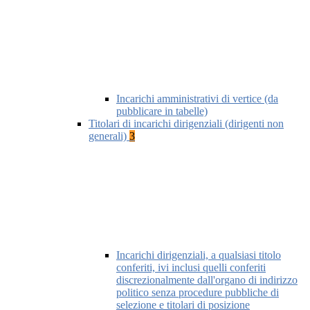
Incarichi amministrativi di vertice (da
pubblicare in tabelle)
Titolari di incarichi dirigenziali (dirigenti non
generali)
3
Incarichi dirigenziali, a qualsiasi titolo
conferiti, ivi inclusi quelli conferiti
discrezionalmente dall'organo di indirizzo
politico senza procedure pubbliche di
selezione e titolari di posizione