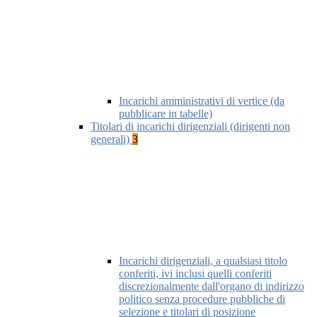
Incarichi amministrativi di vertice (da
pubblicare in tabelle)
Titolari di incarichi dirigenziali (dirigenti non
generali)
3
Incarichi dirigenziali, a qualsiasi titolo
conferiti, ivi inclusi quelli conferiti
discrezionalmente dall'organo di indirizzo
politico senza procedure pubbliche di
selezione e titolari di posizione