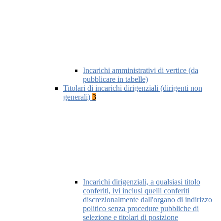
Incarichi amministrativi di vertice (da
pubblicare in tabelle)
Titolari di incarichi dirigenziali (dirigenti non
generali)
3
Incarichi dirigenziali, a qualsiasi titolo
conferiti, ivi inclusi quelli conferiti
discrezionalmente dall'organo di indirizzo
politico senza procedure pubbliche di
selezione e titolari di posizione