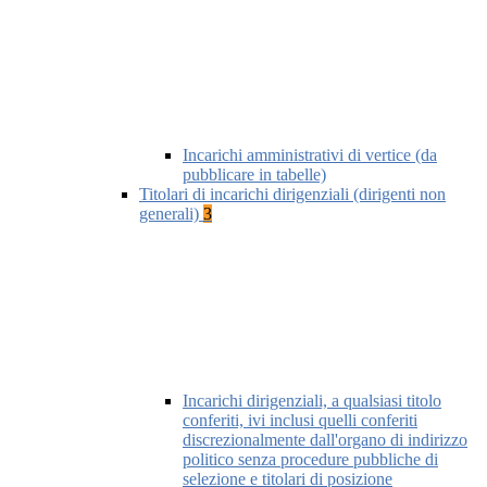
Incarichi amministrativi di vertice (da
pubblicare in tabelle)
Titolari di incarichi dirigenziali (dirigenti non
generali)
3
Incarichi dirigenziali, a qualsiasi titolo
conferiti, ivi inclusi quelli conferiti
discrezionalmente dall'organo di indirizzo
politico senza procedure pubbliche di
selezione e titolari di posizione