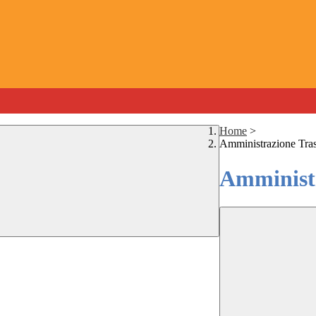
Home
>
Amministrazione Tra
Amministr