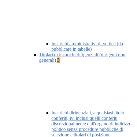
Incarichi amministrativi di vertice (da
pubblicare in tabelle)
Titolari di incarichi dirigenziali (dirigenti non
generali)
3
Incarichi dirigenziali, a qualsiasi titolo
conferiti, ivi inclusi quelli conferiti
discrezionalmente dall'organo di indirizzo
politico senza procedure pubbliche di
selezione e titolari di posizione