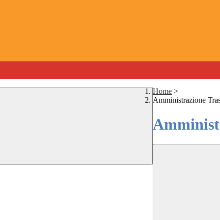
Home
>
Amministrazione Tra
Amministr