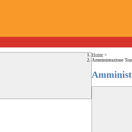
Home
>
Amministrazione Tra
Amministr