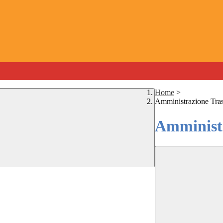
Home
>
Amministrazione Tra
Amministr