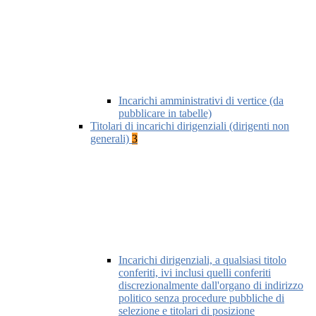
Incarichi amministrativi di vertice (da
pubblicare in tabelle)
Titolari di incarichi dirigenziali (dirigenti non
generali)
3
Incarichi dirigenziali, a qualsiasi titolo
conferiti, ivi inclusi quelli conferiti
discrezionalmente dall'organo di indirizzo
politico senza procedure pubbliche di
selezione e titolari di posizione