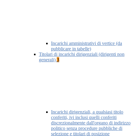
Incarichi amministrativi di vertice (da
pubblicare in tabelle)
Titolari di incarichi dirigenziali (dirigenti non
generali)
3
Incarichi dirigenziali, a qualsiasi titolo
conferiti, ivi inclusi quelli conferiti
discrezionalmente dall'organo di indirizzo
politico senza procedure pubbliche di
selezione e titolari di posizione