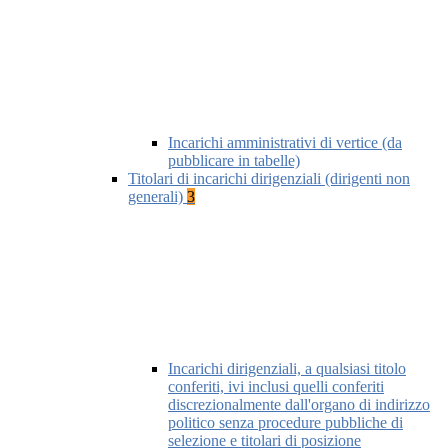
Incarichi amministrativi di vertice (da
pubblicare in tabelle)
Titolari di incarichi dirigenziali (dirigenti non
generali)
3
Incarichi dirigenziali, a qualsiasi titolo
conferiti, ivi inclusi quelli conferiti
discrezionalmente dall'organo di indirizzo
politico senza procedure pubbliche di
selezione e titolari di posizione