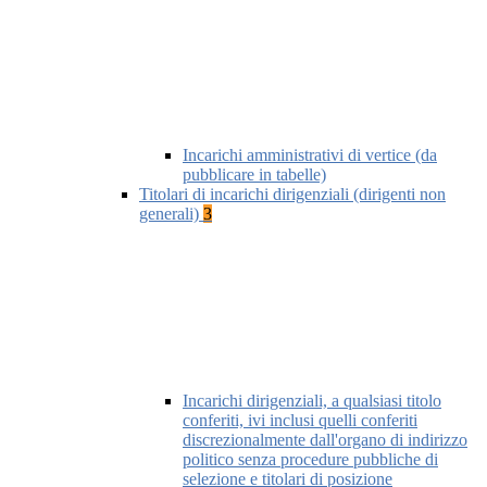
Incarichi amministrativi di vertice (da
pubblicare in tabelle)
Titolari di incarichi dirigenziali (dirigenti non
generali)
3
Incarichi dirigenziali, a qualsiasi titolo
conferiti, ivi inclusi quelli conferiti
discrezionalmente dall'organo di indirizzo
politico senza procedure pubbliche di
selezione e titolari di posizione