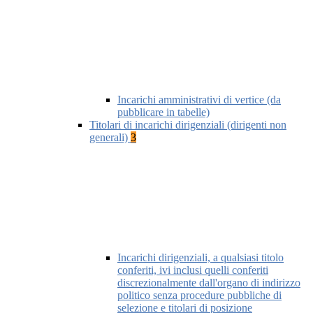
Incarichi amministrativi di vertice (da
pubblicare in tabelle)
Titolari di incarichi dirigenziali (dirigenti non
generali)
3
Incarichi dirigenziali, a qualsiasi titolo
conferiti, ivi inclusi quelli conferiti
discrezionalmente dall'organo di indirizzo
politico senza procedure pubbliche di
selezione e titolari di posizione