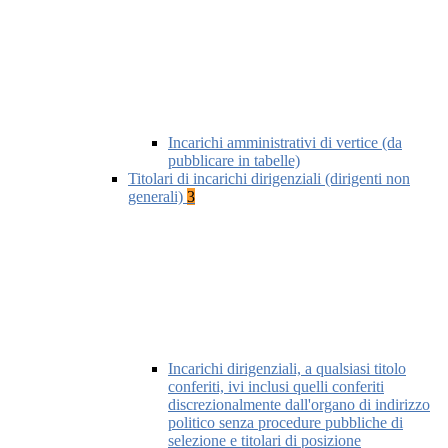
Incarichi amministrativi di vertice (da
pubblicare in tabelle)
Titolari di incarichi dirigenziali (dirigenti non
generali)
3
Incarichi dirigenziali, a qualsiasi titolo
conferiti, ivi inclusi quelli conferiti
discrezionalmente dall'organo di indirizzo
politico senza procedure pubbliche di
selezione e titolari di posizione