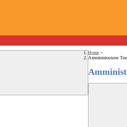
Home
>
Amministrazione Tra
Amministr