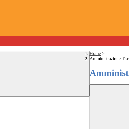
Home
>
Amministrazione Tra
Amministr