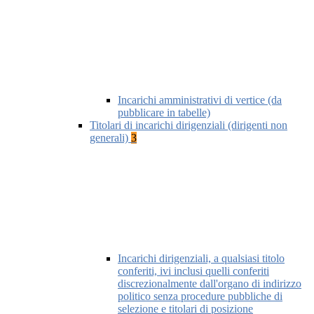
Incarichi amministrativi di vertice (da
pubblicare in tabelle)
Titolari di incarichi dirigenziali (dirigenti non
generali)
3
Incarichi dirigenziali, a qualsiasi titolo
conferiti, ivi inclusi quelli conferiti
discrezionalmente dall'organo di indirizzo
politico senza procedure pubbliche di
selezione e titolari di posizione