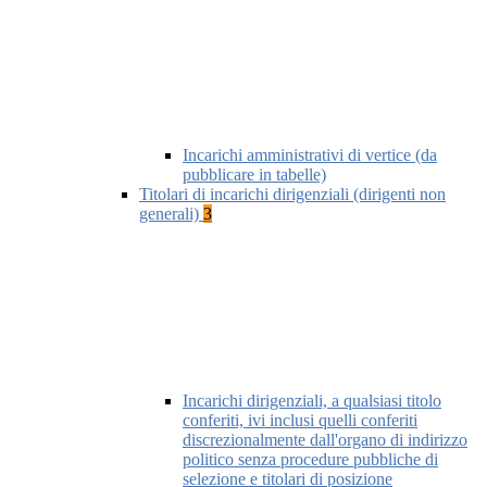
Incarichi amministrativi di vertice (da
pubblicare in tabelle)
Titolari di incarichi dirigenziali (dirigenti non
generali)
3
Incarichi dirigenziali, a qualsiasi titolo
conferiti, ivi inclusi quelli conferiti
discrezionalmente dall'organo di indirizzo
politico senza procedure pubbliche di
selezione e titolari di posizione