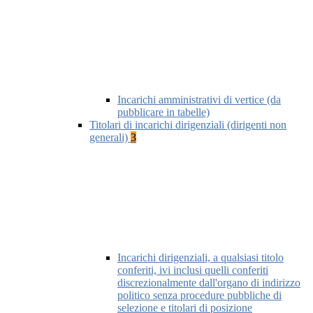
Incarichi amministrativi di vertice (da
pubblicare in tabelle)
Titolari di incarichi dirigenziali (dirigenti non
generali)
3
Incarichi dirigenziali, a qualsiasi titolo
conferiti, ivi inclusi quelli conferiti
discrezionalmente dall'organo di indirizzo
politico senza procedure pubbliche di
selezione e titolari di posizione