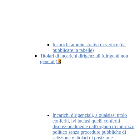
Incarichi amministrativi di vertice (da
pubblicare in tabelle)
Titolari di incarichi dirigenziali (dirigenti non
generali)
3
Incarichi dirigenziali, a qualsiasi titolo
conferiti, ivi inclusi quelli conferiti
discrezionalmente dall'organo di indirizzo
politico senza procedure pubbliche di
selezione e titolari di posizione