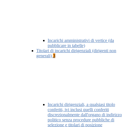
Incarichi amministrativi di vertice (da
pubblicare in tabelle)
Titolari di incarichi dirigenziali (dirigenti non
generali)
3
Incarichi dirigenziali, a qualsiasi titolo
conferiti, ivi inclusi quelli conferiti
discrezionalmente dall'organo di indirizzo
politico senza procedure pubbliche di
selezione e titolari di posizione