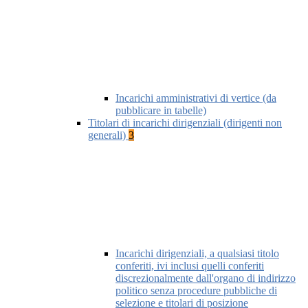
Incarichi amministrativi di vertice (da
pubblicare in tabelle)
Titolari di incarichi dirigenziali (dirigenti non
generali)
3
Incarichi dirigenziali, a qualsiasi titolo
conferiti, ivi inclusi quelli conferiti
discrezionalmente dall'organo di indirizzo
politico senza procedure pubbliche di
selezione e titolari di posizione