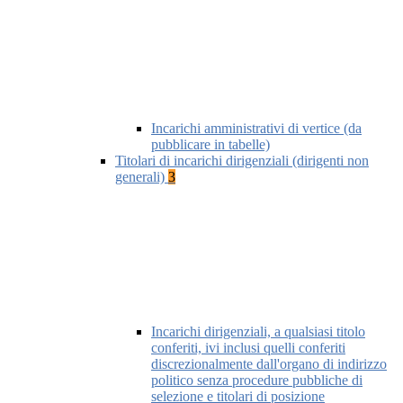
Incarichi amministrativi di vertice (da
pubblicare in tabelle)
Titolari di incarichi dirigenziali (dirigenti non
generali)
3
Incarichi dirigenziali, a qualsiasi titolo
conferiti, ivi inclusi quelli conferiti
discrezionalmente dall'organo di indirizzo
politico senza procedure pubbliche di
selezione e titolari di posizione