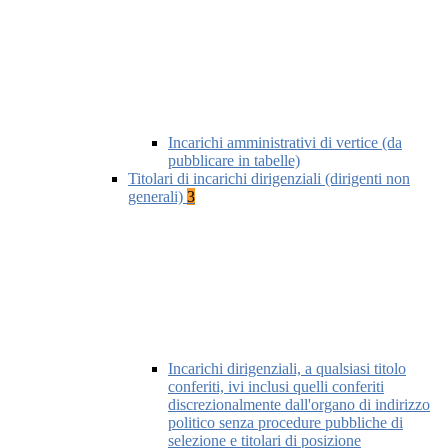
Incarichi amministrativi di vertice (da
pubblicare in tabelle)
Titolari di incarichi dirigenziali (dirigenti non
generali)
3
Incarichi dirigenziali, a qualsiasi titolo
conferiti, ivi inclusi quelli conferiti
discrezionalmente dall'organo di indirizzo
politico senza procedure pubbliche di
selezione e titolari di posizione